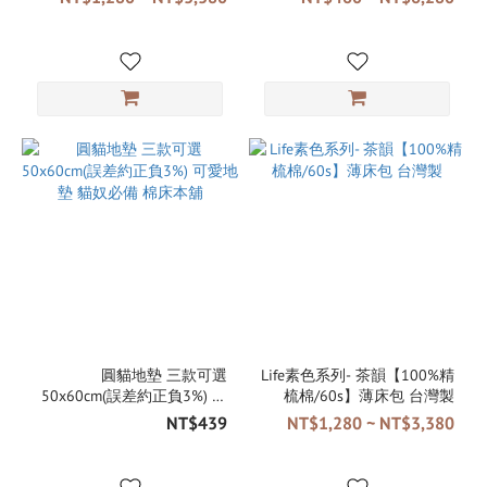
圓貓地墊 三款可選
Life素色系列- 茶韻【100%精
50x60cm(誤差約正負3%) 可
梳棉/60s】薄床包 台灣製
愛地墊 貓奴必備 棉床本舖
NT$439
NT$1,280 ~ NT$3,380