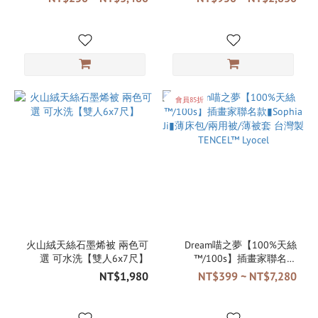
灣製
會員85折
火山絨天絲石墨烯被 兩色可
Dream喵之夢【100%天絲
選 可水洗【雙人6x7尺】
™/100s】插畫家聯名款
▮Sophia Ji▮薄床包/兩用被/薄
NT$1,980
NT$399 ~ NT$7,280
被套 台灣製 TENCEL™ Lyocel