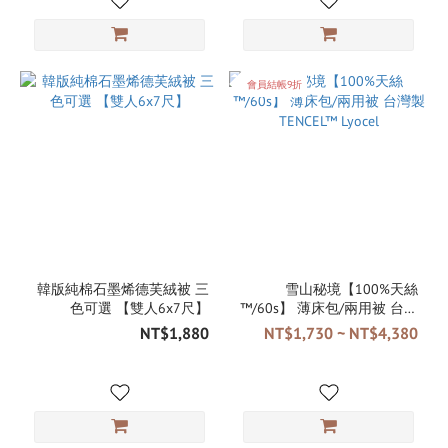
會員結帳9折
韓版純棉石墨烯德芙絨被 三
雪山秘境【100%天絲
色可選 【雙人6x7尺】
™/60s】 薄床包/兩用被 台灣
製 TENCEL™ Lyocel
NT$1,880
NT$1,730 ~ NT$4,380