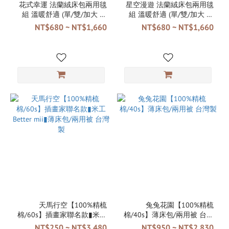
花式幸運 法蘭絨床包兩用毯
星空漫遊 法蘭絨床包兩用毯
組 溫暖舒適 (單/雙/加大 可
組 溫暖舒適 (單/雙/加大 可
選) 棉床本舖
選) 棉床本舖
NT$680 ~ NT$1,660
NT$680 ~ NT$1,660
天馬行空【100%精梳
兔兔花園【100%精梳
棉/60s】插畫家聯名款▮米工
棉/40s】薄床包/兩用被 台灣
Better mii▮薄床包/兩用被 台
製
NT$250 ~ NT$3,480
NT$950 ~ NT$2,830