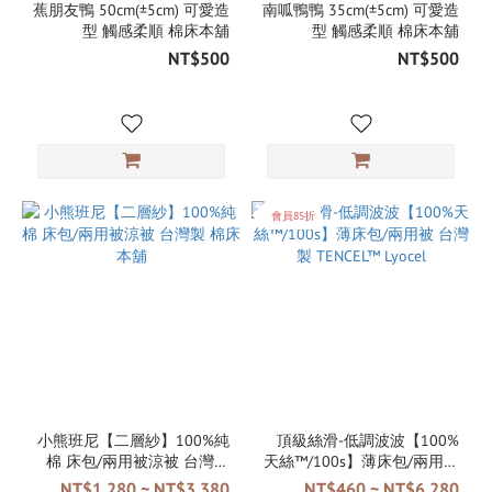
蕉朋友鴨 50cm(±5cm) 可愛造
南呱鴨鴨 35cm(±5cm) 可愛造
型 觸感柔順 棉床本舖
型 觸感柔順 棉床本舖
NT$500
NT$500
會員85折
小熊班尼【二層紗】100%純
頂級絲滑-低調波波【100%
棉 床包/兩用被涼被 台灣製
天絲™/100s】薄床包/兩用被
棉床本舖
台灣製 TENCEL™ Lyocel
NT$1,280 ~ NT$3,380
NT$460 ~ NT$6,280