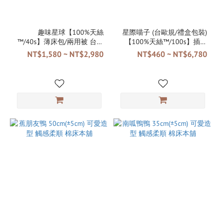
趣味星球【100%天絲
星際喵子 (台歐規/禮盒包裝)
™/40s】薄床包/兩用被 台灣
【100%天絲™/100s】插畫
製 TENCEL™ Lyocel
家聯名款▮Sophia Ji▮薄床包/
NT$1,580 ~ NT$2,980
NT$460 ~ NT$6,780
兩用被 台灣製 TENCEL™
Lyocel