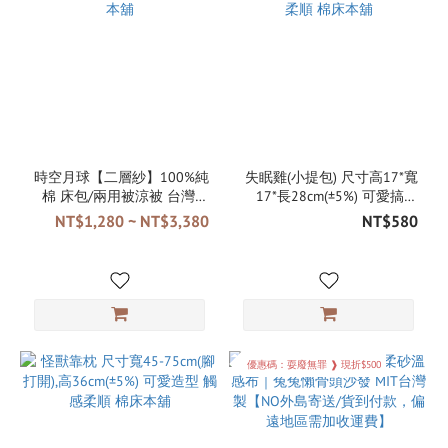
時空月球【二層紗】100%純
失眠雞(小提包) 尺寸高17*寬
棉 床包/兩用被涼被 台灣製
17*長28cm(±5%) 可愛搞笑
棉床本舖
觸感柔順 棉床本舖
NT$1,280 ~ NT$3,380
NT$580
優惠碼：耍廢無罪 ❱ 現折$500