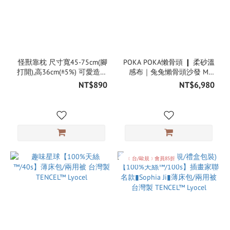
怪獸靠枕 尺寸寬45-75cm(腳
POKA POKA懶骨頭 ❙ 柔砂溫
打開),高36cm(±5%) 可愛造型
感布｜兔兔懶骨頭沙發 MIT
觸感柔順 棉床本舖
台灣製【NO外島寄送/貨到付
NT$890
NT$6,980
款，偏遠地區需加收運費】
﹝台/歐規﹞會員85折