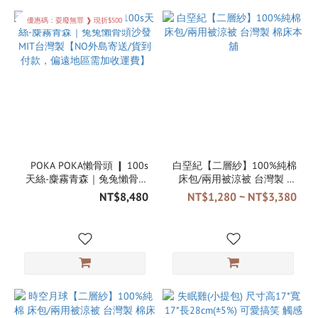
優惠碼：耍廢無罪 ❱ 現折$500
POKA POKA懶骨頭 ❙ 100s
白堊紀【二層紗】100%純棉
天絲-麋霧青森｜兔兔懶骨頭
床包/兩用被涼被 台灣製 棉
沙發 MIT台灣製【NO外島寄
床本舖
NT$8,480
NT$1,280 ~ NT$3,380
送/貨到付款，偏遠地區需加
收運費】