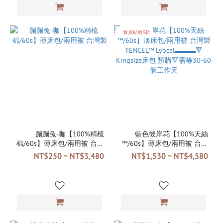
會員結帳9折
蹦蹦兔-咖【100%精梳
藍色彼岸花【100%天絲
棉/60s】薄床包/兩用被 台灣
™/60s】薄床包/兩用被 台灣
製
製 TENCEL™ Lyocel▬▬▬🔻
NT$250 ~ NT$3,480
NT$1,530 ~ NT$4,580
Kingsize床包 預購🔻需等30-
60個工作天