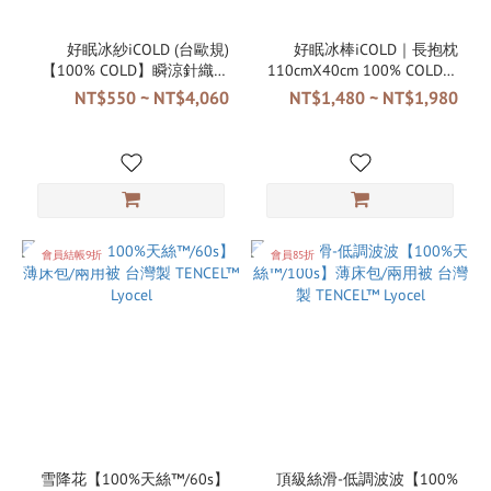
好眠冰紗iCOLD (台歐規)
好眠冰棒iCOLD｜長抱枕
【100% COLD】瞬涼針織床
110cmX40cm 100% COLD瞬
包/枕套/涼被 高品質涼感降
涼針織 台灣製｜AlizzZ設計
NT$550 ~ NT$4,060
NT$1,480 ~ NT$1,980
溫 多次清洗仍涼感 台灣製｜
嚴選系列
AlizzZ設計嚴選系列
會員結帳9折
會員85折
雪降花【100%天絲™/60s】
頂級絲滑-低調波波【100%