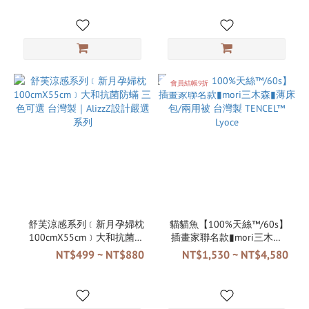
｜AlizzZ設計嚴選系列
會員結帳9折
舒芙涼感系列﹝新月孕婦枕
貓貓魚【100%天絲™/60s】
100cmX55cm﹞大和抗菌防
插畫家聯名款▮mori三木森▮
蟎 三色可選 台灣製｜AlizzZ
薄床包/兩用被 台灣製
NT$499 ~ NT$880
NT$1,530 ~ NT$4,580
設計嚴選系列
TENCEL™ Lyoce