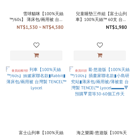
雪球貓咪【100%天絲
兒童睡墊三件組【富士山列
™/60s】 薄床包/兩用被 台灣
車】100%天絲™ 60支 台灣
製 TENCEL™ Lyocel
製
NT$1,530 ~ NT$4,580
NT$1,980
會員結帳9折
會員85折
富士山列車【100%天絲
海之樂園-悠遊版【100%天