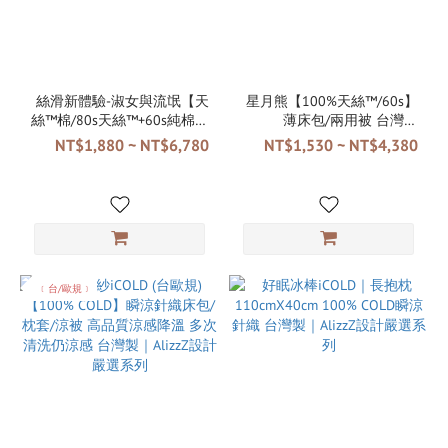
絲滑新體驗-淑女與流氓【天
星月熊【100%天絲™/60s】
絲™棉/80s天絲™+60s純棉】
薄床包/兩用被 台灣製
薄床包/被套/兩用被 台灣製
TENCEL™ Lyocel
NT$1,880 ~ NT$6,780
NT$1,530 ~ NT$4,380
TENCEL™ Lyocel
﹝台/歐規﹞