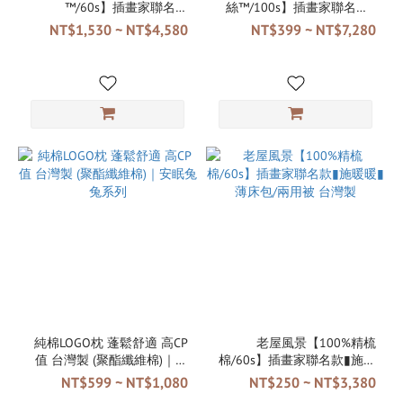
™/60s】插畫家聯名款
絲™/100s】插畫家聯名款▮
▮Rabbit▮薄床包/兩用被 台灣
小島研究站▮薄床包/兩用被/
NT$1,530 ~ NT$4,580
NT$399 ~ NT$7,280
製 TENCEL™ Lyocel
薄被套 台灣製 TENCEL™
Lyocel▬▬▬🔻 預購🔻需等
30-60個工作天
純棉LOGO枕 蓬鬆舒適 高CP
老屋風景【100%精梳
值 台灣製 (聚酯纖維棉)｜安
棉/60s】插畫家聯名款▮施暖
眠兔兔系列
暖▮薄床包/兩用被 台灣製
NT$599 ~ NT$1,080
NT$250 ~ NT$3,380