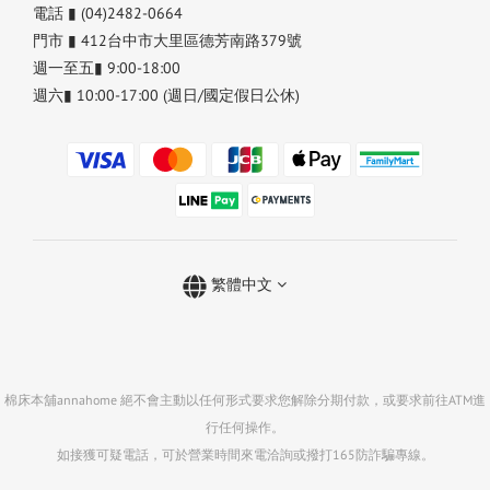
電話 ▮ (04)2482-0664
門市 ▮ 412台中市大里區德芳南路379號
週一至五▮ 9:00-18:00
週六▮ 10:00-17:00 (週日/國定假日公休)
繁體中文
棉床本舖annahome 絕不會主動以任何形式要求您解除分期付款，或要求前往ATM進
行任何操作。
如接獲可疑電話，可於營業時間來電洽詢或撥打165防詐騙專線。