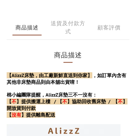
送貨及付款方
商品描述
顧客評價
式
商品描述
【AlizzZ
床墊，由工廠新鮮直送到你家】
，如訂單內含有
其他非床墊商品則由本舖出貨唷！
棉小編團隊提醒，AlizzZ床墊三不一沒有：
【
不
】
提供搬運上樓
/
【
不
】
協助回收舊床墊
/
【
不
】
開放貨到付款
【
沒有
】
提供離島配送