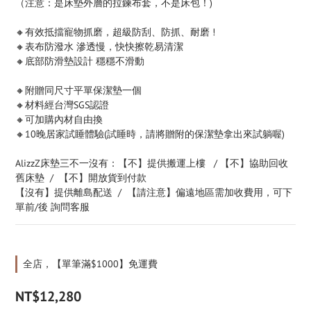
（注意：是床墊外層的拉鍊布套，不是床包！)
🔸有效抵擋寵物抓磨，超級防刮、防抓、耐磨 !
🔸表布防潑水 滲透慢，快快擦乾易清潔
🔸底部防滑墊設計 穩穩不滑動
🔸附贈同尺寸平單保潔墊一個
🔸材料經台灣SGS認證 
🔸可加購內材自由換
🔸10晚居家試睡體驗(試睡時，請將贈附的保潔墊拿出來試躺喔)
AlizzZ床墊三不一沒有：【不】提供搬運上樓   / 【不】協助回收
舊床墊  /  【不】開放貨到付款
【沒有】提供離島配送  /  【請注意】偏遠地區需加收費用，可下
單前/後 詢問客服
全店，【單筆滿$1000】免運費
NT$12,280