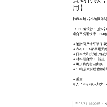
用】
棉床本舖-棉小編團隊
RABBIT偏軟款：Q軟
適合習慣睡軟床、BMI
🔸附贈同尺寸平單保潔
🔸表布100%萊賽爾天絲
🔸日本大和抗菌防蟎處
🔸材料經台灣SGS認證 
🔸可加購內材自由換
🔸10晚居家試睡體驗
🔸重量
單人 7.2kg /單人加大8.
至
08/31 16:00
截止
指