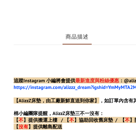
商品描述
追蹤Instagram 小編將會提供
最新進度與粉絲優惠
：@aliz
https://instagram.com/alizzz_dream?igshid=YmMyMTA2
【AlizzZ
床墊，由工廠新鮮直送到你家】
，如訂單內含有
棉小編團隊提醒，AlizzZ床墊三不一沒有：
【
不
】
提供搬運上樓
/
【
不
】
協助回收舊床墊
/
【
不
】
【
沒有
】
提供離島配送