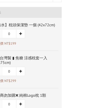
品
水】枕頭保潔墊 一個 (42x72cm)
 NT$199
T台灣製 ▮ 焦糖 涼感枕套一入
x75cm)
 NT$299
商勿加購❌ 純棉Logo枕 1顆