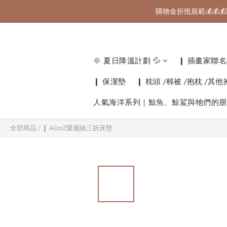
購物金折抵規範💰💰💰
🚚 國內滿千免
🚚 國內滿千免
🌞 夏日降溫計劃 💦
❙ 插畫家聯名計
❙ 保潔墊
❙ 枕頭 /棉被 /抱枕 /其
人氣海洋系列｜鯨魚、鯨鯊與牠們的朋
全部商品
/
❙ AlizzZ愛麗絲三折床墊