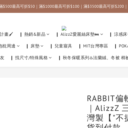
滿$500最高可折$50｜滿$1000最高可折$100｜滿$3500最高可折$200｜
運｜國內限定優惠碼：annahome (滿3000折$300) ＿＿＿＿＿＿＿｜✈️
運｜國內限定優惠碼：annahome (滿3000折$300) ＿＿＿＿＿＿＿｜✈️
畫🖌️
❙ 熱銷&新品
❙ AlizzZ愛麗絲床墊🛌
❙ 涼感床
他抱枕周邊
❙ 床墊
❙ 兒童寢具
❙ MIT台灣專區
❙ PO
友
❙ 找尺寸/特殊風格
❙ 秋冬保暖系列♨️法蘭絨、冬被 棉
RABBIT
｜Alizz
灣製【"不
貨到付款