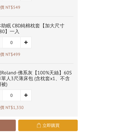
 NT$549
助眠 CBD純棉枕套【加大尺寸
x80】一入
 NT$499
Roland-佛系灰【100%天絲】60S
單人3尺薄床包 (含枕套x1、不含
被)
 NT$1,330
立即購買