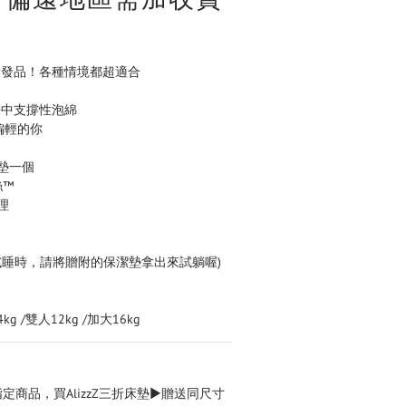
開發品！各種情境都超適合
棉+中支撐性泡綿
偏輕的你
墊一個
™  
理
(試睡時，請將贈附的保潔墊拿出來試躺喔)
4kg /雙人12kg /加大16kg
定商品，買AlizzZ三折床墊▶贈送同尺寸