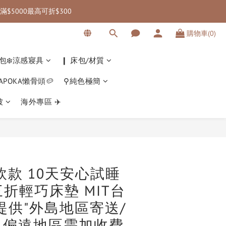
滿$5000最高可折$300
 海外滿三千免運｜
購物車(0)
 海外滿三千免運｜
包❄️涼感寢具
❙ 床包/材質
KAPOKA懶骨頭🥔
⚲純色極簡
被
海外專區 ✈️
立即購買
偏軟款 10天安心試睡
Z 三折輕巧床墊 MIT台
提供"外島地區寄送/
，偏遠地區需加收費