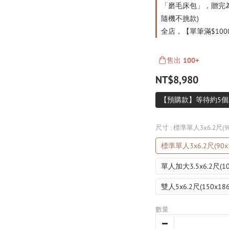
「磨毛床包」，贈完為
隨機不挑款)
全店，【單筆滿$100
售出
100+
NT$8,980
【預購款】等待約5個
尺寸
: 標準單人3x6.2尺(90
標準單人3x6.2尺(90x1
單人加大3.5x6.2尺(10
雙人5x6.2尺(150x18
數量