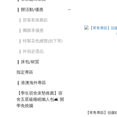
❙ 辦活動/優惠
❙ 部落客推薦款
❙ 團購享優惠
❙ 特製花色總覽(勿下單)
❙ 外宿必需品
❙ 床包/材質
指定專區
❙ 港澳海外專區
【學生宿舍床墊推薦】宿
舍五星級睡眠懶人包🛋️ 開
學免燒腦
【單售專區】抬腿枕