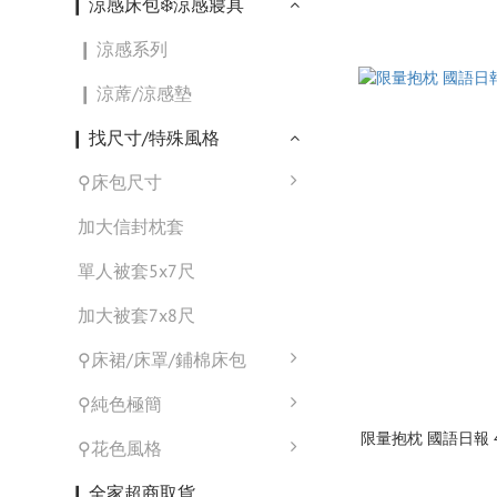
❙ 涼感床包❄️涼感寢具
❙ 涼感系列
❙ 涼蓆/涼感墊
❙ 找尺寸/特殊風格
⚲床包尺寸
加大信封枕套
單人被套5x7尺
加大被套7x8尺
⚲床裙/床罩/鋪棉床包
⚲純色極簡
⚲花色風格
❙ 全家超商取貨