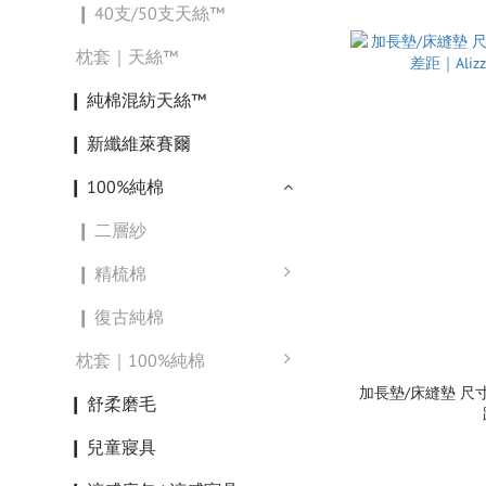
❙ 40支/50支天絲™
枕套｜天絲™
❙ 純棉混紡天絲™
❙ 新纖維萊賽爾
❙ 100%純棉
❙ 二層紗
❙ 精梳棉
❙ 復古純棉
枕套｜100%純棉
加長墊/床縫墊 尺
❙ 舒柔磨毛
❙ 兒童寢具