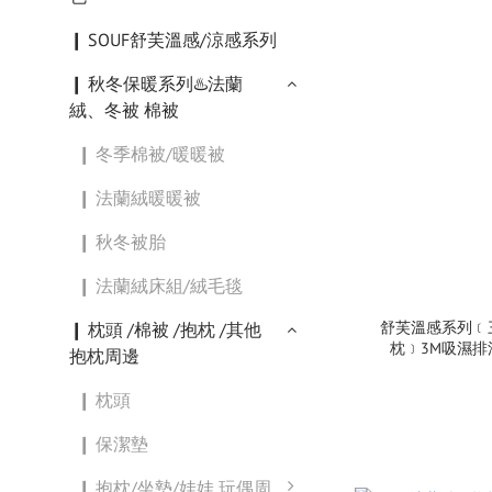
❙ SOUF舒芙溫感/涼感系列
❙ 秋冬保暖系列♨️法蘭
絨、冬被 棉被
❙ 冬季棉被/暖暖被
❙ 法蘭絨暖暖被
❙ 秋冬被胎
❙ 法蘭絨床組/絨毛毯
舒芙溫感系列﹝三
❙ 枕頭 /棉被 /抱枕 /其他
枕﹞3M吸濕排汗
抱枕周邊
❙ 枕頭
❙ 保潔墊
❙ 抱枕/坐墊/娃娃 玩偶周