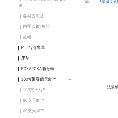
邊
❙ 各材質涼被
❙ 四季蓋被/被胎
❙ 蚊帳
❙ MIT台灣專區
❙ 床墊
❙ POKAPOKA懶骨頭
❙ 100%萊賽爾天絲™
法蘭絨
❙ 100支天絲™
❙ 80支天絲™
❙ 60支天絲™