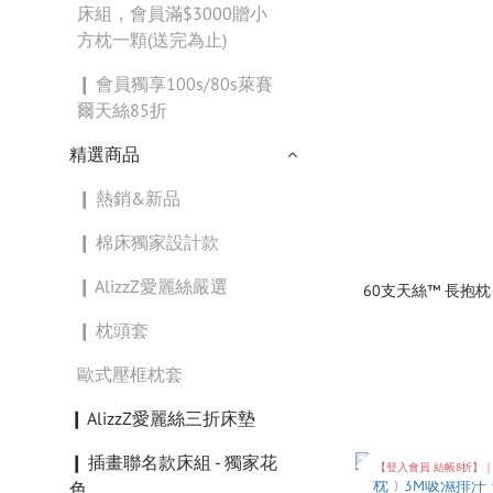
床組，會員滿$3000贈小
方枕一顆(送完為止)
❙ 會員獨享100s/80s萊賽
爾天絲85折
精選商品
❙ 熱銷&新品
❙ 棉床獨家設計款
❙ AlizzZ愛麗絲嚴選
60支天絲™ 長抱枕 110x40cm 台灣製 多款可選 
❙ 枕頭套
歐式壓框枕套
❙ AlizzZ愛麗絲三折床墊
❙ 插畫聯名款床組 - 獨家花
【登入會員 結帳8折】
色