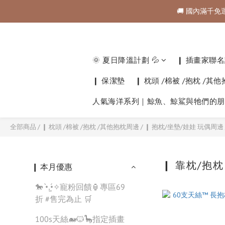
🚚 國內滿千免
🚚 國內滿千免
購物金折抵規範💰💰💰
🚚 國內滿千免
🌞 夏日降溫計劃 💦
❙ 插畫家聯名計
❙ 保潔墊
❙ 枕頭 /棉被 /抱枕 /其
人氣海洋系列｜鯨魚、鯨鯊與牠們的朋
全部商品
/
❙ 枕頭 /棉被 /抱枕 /其他抱枕周邊
/
❙ 抱枕/坐墊/娃娃 玩偶周邊
❙ 靠枕/抱
❙ 本月優惠
🐎 •̀.̫•́✧寵粉回饋🏮專區69
折 #售完為止 🛒
100s天絲🐋🐱🦕指定插畫