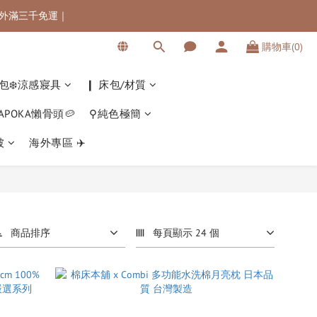
 海外滿三千免運｜
 海外滿三千免運｜
購物車(0)
滿$5000最高可折$300
 海外滿三千免運｜
包❄️涼感寢具
❙ 床包/材質
KAPOKA懶骨頭🥔
⚲純色極簡
被
海外專區 ✈️
商品排序
每頁顯示 24 個