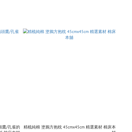
貓頭鷹/孔雀的
精梳純棉 塗鴉方抱枕 45cmx45cm 精選素材 棉床本