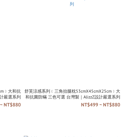
cm﹞大和抗
舒芙涼感系列﹝三角抬腿枕53cmX45cmX25cm﹞大
izzZ設計嚴選系列
和抗菌防蟎 三色可選 台灣製｜AlizzZ設計嚴選系列
~ NT$880
NT$499 ~ NT$880