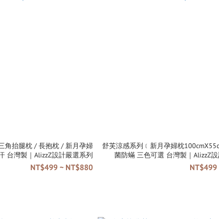
角抬腿枕 / 長抱枕 / 新月孕婦
舒芙涼感系列﹝新月孕婦枕100cmX55
 台灣製｜AlizzZ設計嚴選系列
菌防蟎 三色可選 台灣製｜Al
NT$499 ~ NT$880
NT$499 