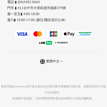
電話 ▮ (04)2482-0664
門市 ▮ 412台中市大里區德芳南路379號
週一至五▮ 9:00-18:00
週六▮ 10:00-17:00 (週日/國定假日公休)
繁體中文
棉床本舖annahome 絕不會主動以任何形式要求您解除分期付款，或要求前往ATM進
行任何操作。
如接獲可疑電話，可於營業時間來電洽詢或撥打165防詐騙專線。