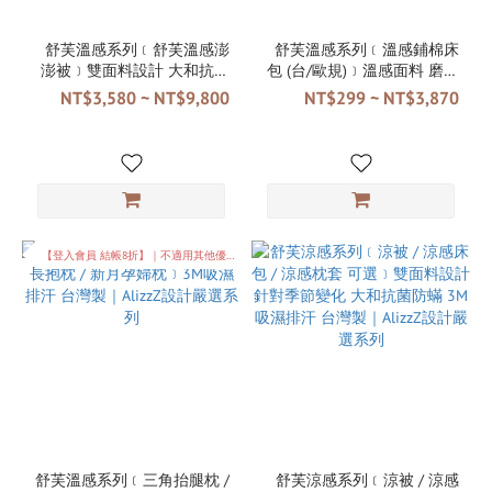
舒芙溫感系列﹝舒芙溫感澎
舒芙溫感系列﹝溫感鋪棉床
澎被﹞雙面料設計 大和抗菌
包 (台/歐規)﹞溫感面料 磨紗
防蟎 3M吸濕排汗 棉被胎 台
觸感 3M吸濕排汗 台灣製
NT$3,580 ~ NT$9,800
NT$299 ~ NT$3,870
灣製
【登入會員 結帳8折】｜不適用其他優惠
舒芙溫感系列﹝三角抬腿枕 /
舒芙涼感系列﹝涼被 / 涼感