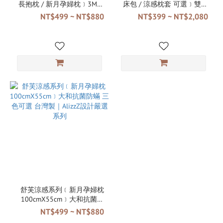
長抱枕 / 新月孕婦枕﹞3M吸
床包 / 涼感枕套 可選﹞雙面
濕排汗 台灣製｜AlizzZ設計
料設計 針對季節變化 大和抗
NT$499 ~ NT$880
NT$399 ~ NT$2,080
嚴選系列
菌防蟎 3M吸濕排汗 台灣製
｜AlizzZ設計嚴選系列
舒芙涼感系列﹝新月孕婦枕
100cmX55cm﹞大和抗菌防
蟎 三色可選 台灣製｜AlizzZ
NT$499 ~ NT$880
設計嚴選系列