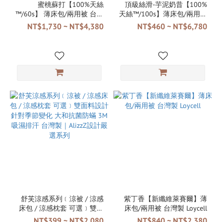
蜜桃蘇打【100%天絲
頂級絲滑-芋泥奶昔【100%
™/60s】 薄床包/兩用被 台灣
天絲™/100s】薄床包/兩用被
製 TENCEL™ Lyocel
台灣製 TENCEL™ Lyocel
NT$1,730 ~ NT$4,380
NT$460 ~ NT$6,780
舒芙涼感系列﹝涼被 / 涼感
紫丁香【新纖維萊賽爾】薄
床包 / 涼感枕套 可選﹞雙面
床包/兩用被 台灣製 Loycell
料設計 針對季節變化 大和抗
NT$399 ~ NT$2,080
NT$840 ~ NT$2,380