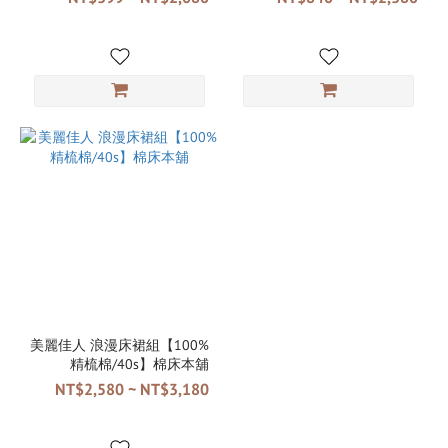
菌防蟎 3M吸濕排汗 台灣製
｜AlizzZ設計嚴選系列
美麗佳人 浪漫床裙組【100%
精梳棉/40s】棉床本舖
NT$2,580 ~ NT$3,180