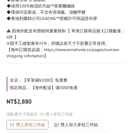
◆採用100%無混紡天絲™萊賽爾纖維
◆環保印染製成，不含有害偶氮、游離甲醛
◆奥地利蘭精公司LENZING™授權許可與認證吊牌
⚠️ 因海外配送有體積與重量限制【 單筆訂購商品最大訂購數量：
4件 】
※因手工縫製會有±3%，些微誤差尺寸不影響正常使用。
【海外訂購前必讀：https://www.annahome.co/pages/oversea-
shipping-infomation】
全店，【單筆滿$1000】免運費
指定商品，【海外配送】滿3000免運
NT$2,880
請點選尺寸與組合
: D1 雙人床包三件組
D1 雙人床包三件組
Q1 雙人加大床包三件組