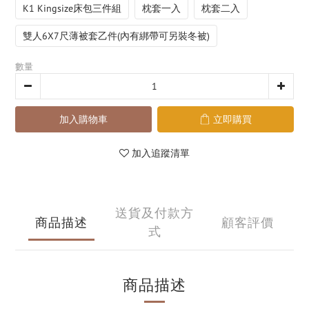
K1 Kingsize床包三件組
枕套一入
枕套二入
雙人6X7尺薄被套乙件(內有綁帶可另裝冬被)
數量
加入購物車
立即購買
加入追蹤清單
送貨及付款方
商品描述
顧客評價
式
商品描述