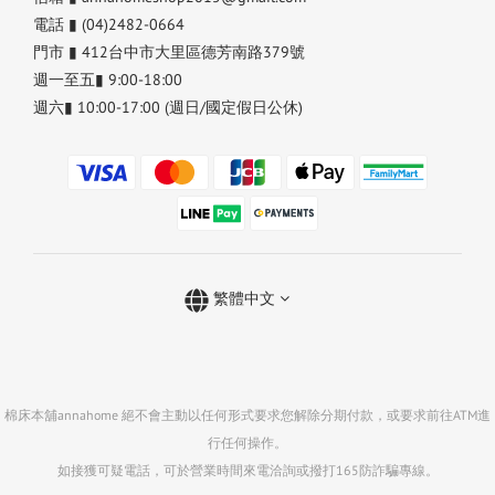
電話 ▮ (04)2482-0664
門市 ▮ 412台中市大里區德芳南路379號
週一至五▮ 9:00-18:00
週六▮ 10:00-17:00 (週日/國定假日公休)
繁體中文
棉床本舖annahome 絕不會主動以任何形式要求您解除分期付款，或要求前往ATM進
行任何操作。
如接獲可疑電話，可於營業時間來電洽詢或撥打165防詐騙專線。