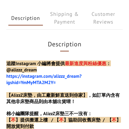
Shipping &
Customer
Description
Payment
Reviews
Description
追蹤Instagram 小編將會提供
最新進度與粉絲優惠
：
@alizzz_dream
https://instagram.com/alizzz_dream?
igshid=YmMyMTA2M2Y=
【AlizzZ
床墊，由工廠新鮮直送到你家】
，如訂單內含有
其他非床墊商品則由本舖出貨唷！
棉小編團隊提醒，AlizzZ床墊三不一沒有：
【
不
】
提供搬運上樓
/
【
不
】
協助回收舊床墊
/
【
不
】
開放貨到付款