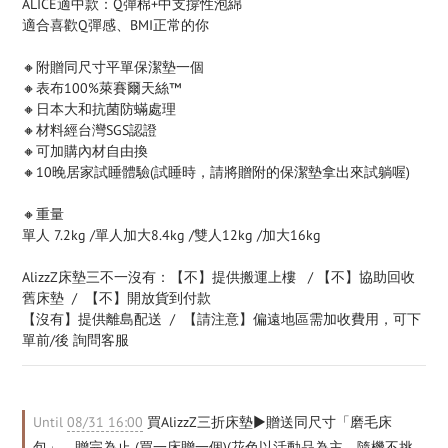
ALICE適中款：Q彈棉+中支撐性泡綿
適合喜歡Q彈感、BMI正常的你
🔸附贈同尺寸平單保潔墊一個
🔸表布100%萊賽爾天絲™  
🔸日本大和抗菌防蟎處理
🔸材料經台灣SGS認證 
🔸可加購內材自由換
🔸10晚居家試睡體驗(試睡時，請將贈附的保潔墊拿出來試躺喔)
🔸重量
單人 7.2kg /單人加大8.4kg /雙人12kg /加大16kg
AlizzZ床墊三不一沒有：【不】提供搬運上樓   / 【不】協助回收
舊床墊  /  【不】開放貨到付款
【沒有】提供離島配送  /  【請注意】偏遠地區需加收費用，可下
單前/後 詢問客服
Until
08/31 16:00
買AlizzZ三折床墊▶贈送同尺寸「磨毛床
包」，贈完為止 (買一床贈一個)(花色以活動品為主，隨機不挑