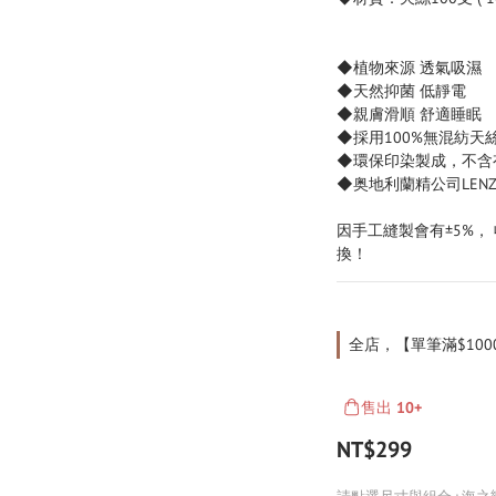
◆植物來源 透氣吸濕
◆天然抑菌 低靜電
◆親膚滑順 舒適睡眠
◆採用100%無混紡天
◆環保印染製成，不含
◆奥地利蘭精公司LEN
因手工縫製會有±5%，
換！
全店，【單筆滿$100
售出
10+
NT$299