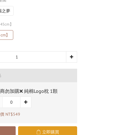
之樂園
m喵之夢
45cm】
cm】
品
商勿加購❌ 純棉Logo枕 1顆
 NT$549
立即購買