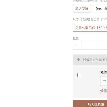
請點選尺寸與組合
: 海
海之樂園
Drea
尺寸
: 兒童枕套乙個【30*
兒童枕套乙個【30*45
數量
以優惠價加購商
❌超
優惠價
加入購物車