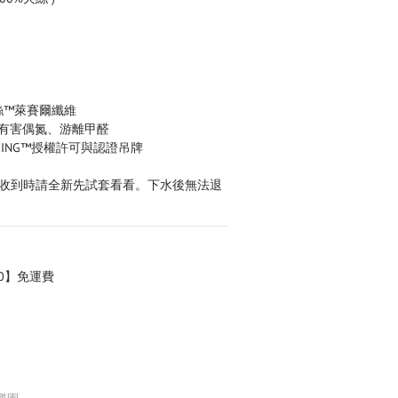
絲™萊賽爾纖維
有害偶氮、游離甲醛
ZING™授權許可與認證吊牌
 收到時請全新先試套看看。下水後無法退
0】免運費