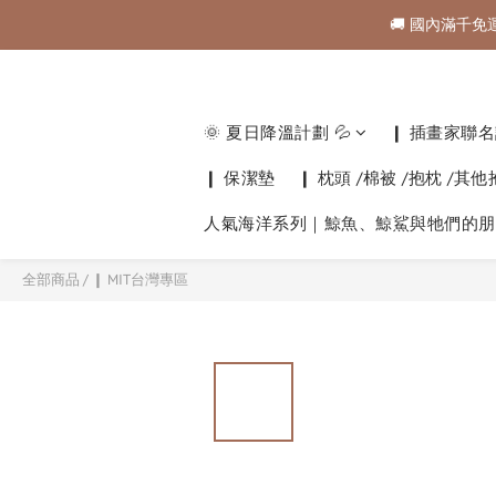
🚚 國內滿千免
🚚 國內滿千免
購物金折抵規範💰💰💰
🚚 國內滿千免
🌞 夏日降溫計劃 💦
❙ 插畫家聯名計
❙ 保潔墊
❙ 枕頭 /棉被 /抱枕 /其
人氣海洋系列｜鯨魚、鯨鯊與牠們的朋
全部商品
/
❙ MIT台灣專區