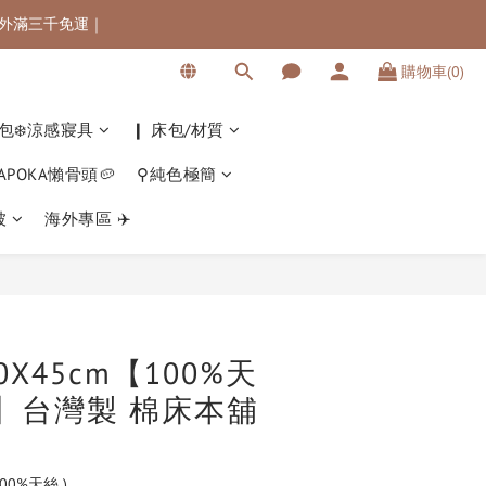
 海外滿三千免運｜
 海外滿三千免運｜
購物車(0)
滿$5000最高可折$300
 海外滿三千免運｜
包❄️涼感寢具
❙ 床包/材質
KAPOKA懶骨頭🥔
⚲純色極簡
被
海外專區 ✈️
立即購買
X45cm【100%天
s】台灣製 棉床本舖
00%天絲 )