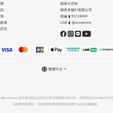
品牌
棉床小百科
資訊
棉床本舖行有限公司
政策
統編 ▮ 93728049
貨政策
LINE ▮ @annahome
好評文
繁體中文
舖annahome 絕不會主動以任何形式要求您解除分期付款，或要求前往ATM進行任何
如接獲可疑電話，可於營業時間來電洽詢或撥打165防詐騙專線。