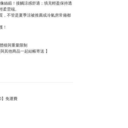
感像絲緞！接觸涼感舒適；填充輕盈保持透
輕柔雲端。
質，不管是夏季涼被推薦或冷氣房常備都
護！
有體積與重量限制
不可與其他商品一起結帳寄送 】
0】免運費