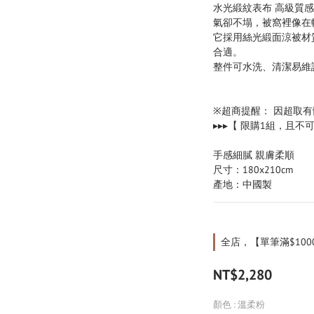
水光緞紋表布 高級質
氣卻不塌，被窩裡像在
它採用絲光緞面涼被材
合適。
整件可水洗、清潔易維
※超商提醒： 因超取
▸▸▸【 限購1組，且
手感細膩 親膚柔順
尺寸：180x210cm 
產地：中國製
全店，【單筆滿$100
NT$2,280
顏色
: 溫柔粉