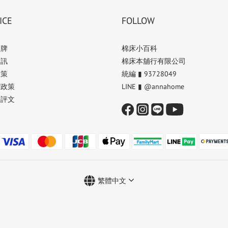
ICE
FOLLOW
品牌
棉床小百科
資訊
棉床本舖行有限公司
政策
統編 ▮ 93728049
貨政策
LINE ▮ @annahome
好評文
繁體中文