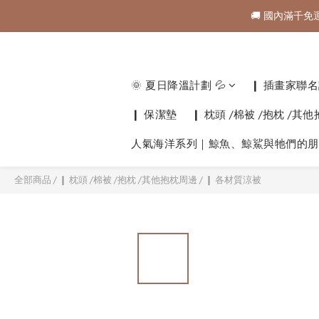
🚚 國內滿千免
🚚 國內滿千免
購物金折抵規範💰💰💰
🚚 國內滿千免
🌞 夏日降溫計劃 💦
❙ 插畫家聯名計
❙ 保潔墊
❙ 枕頭 /棉被 /抱枕 /其
人氣海洋系列｜鯨魚、鯨鯊與牠們的朋
全部商品
/
❙ 枕頭 /棉被 /抱枕 /其他抱枕周邊
/
❙ 各材質涼被