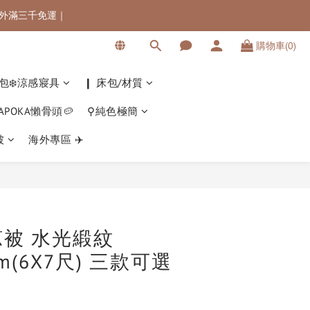
 海外滿三千免運｜
 海外滿三千免運｜
購物車(0)
滿$5000最高可折$300
 海外滿三千免運｜
包❄️涼感寢具
❙ 床包/材質
KAPOKA懶骨頭🥔
⚲純色極簡
被
海外專區 ✈️
立即購買
被 水光緞紋
cm(6X7尺) 三款可選