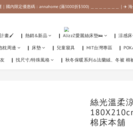
運｜國內限定優惠碼：annahome (滿3000折$300) ＿＿＿＿＿＿＿｜✈️
運｜國內限定優惠碼：annahome (滿3000折$300) ＿＿＿＿＿＿＿｜✈️
滿$500最高可折$50｜滿$1000最高可折$100｜滿$3500最高可折$200｜
運｜國內限定優惠碼：annahome (滿3000折$300) ＿＿＿＿＿＿＿｜✈️
畫🖌️
❙ 熱銷&新品
❙ AlizzZ愛麗絲床墊🛌
❙ 涼感床
他抱枕周邊
❙ 床墊
❙ 兒童寢具
❙ MIT台灣專區
❙ PO
友
❙ 找尺寸/特殊風格
❙ 秋冬保暖系列♨️法蘭絨、冬被 棉
絲光溫柔涼
180X210
棉床本舖