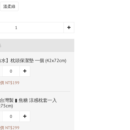
溫柔綠
品
水】枕頭保潔墊 一個 (42x72cm)
 NT$199
T台灣製 ▮ 焦糖 涼感枕套一入
x75cm)
 NT$299