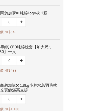
商勿加購❌ 純棉Logo枕 1顆
 NT$549
助眠 CBD純棉枕套【加大尺寸
x80】一入
 NT$499
商勿加購❌ 1.8kg小胖水鳥羽毛枕
 充實飽滿高支撐
 NT$1,180