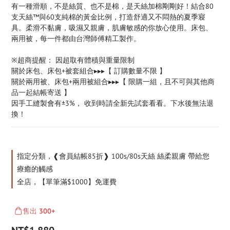
有一種滑順，不是絲質、也不是棉，是天絲加棉剛剛好！結合80
支天絲™與60支純棉的黃金比例，打造舒適又不悶熱的夏季寢
具。柔滑不黏膚，吸濕又親膚，肌膚敏感的你放心使用。床包、
兩用被，每一件都由台灣師傅精工製作。
※超商提醒： 因超取有體積與重量限制
關於床包、床包+被套組合▸▸▸【 訂購數量不限 】
關於兩用被、床包+兩用被組合▸▸▸【 限購一組，且不可與其他商
品一起結帳寄送 】
因手工縫製會有±3%， 收到時請全新先試套看看。下水後無法退
換！
指定分類，❰會員結帳85折❱ 100s/80s天絲 絲柔親膚 帶給您
療癒的觸感
全店，【單筆滿$1000】免運費
售出
300+