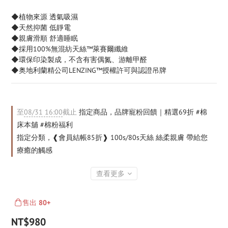
◆植物來源 透氣吸濕
◆天然抑菌 低靜電
◆親膚滑順 舒適睡眠
◆採用100%無混紡天絲™萊賽爾纖維
◆環保印染製成，不含有害偶氮、游離甲醛
◆奥地利蘭精公司LENZING™授權許可與認證吊牌
至
08/31 16:00
截止
指定商品，品牌寵粉回饋｜精選69折 #棉
床本舖 #棉粉福利
指定分類，❰會員結帳85折❱ 100s/80s天絲 絲柔親膚 帶給您
療癒的觸感
查看更多
售出
80+
NT$980