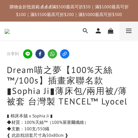
🚚 國內滿千免運｜國內限定優惠碼：annahome (滿3000折$300) 
購物金折抵規範💰💰💰滿$500最高可折$50｜滿$1000最高可折
＿＿＿＿＿＿＿｜✈️ 海外滿三千免運｜
$100｜滿$3500最高可折$200｜滿$5000最高可折$300
🚚 國內滿千免運｜國內限定優惠碼：annahome (滿3000折$300) 
＿＿＿＿＿＿＿｜✈️ 海外滿三千免運｜
分享到
Dream喵之夢【100%天絲
™/100s】插畫家聯名款
▮Sophia Ji▮薄床包/兩用被/薄
被套 台灣製 TENCEL™ Lyocel
▮ 棉床本舖 x Sophia Ji ▮
◆材質：100%天絲™（100%萊塞爾纖維）
◆支數：100支/350織
❰ 此款枕頭套尺寸為50x80cm ❱