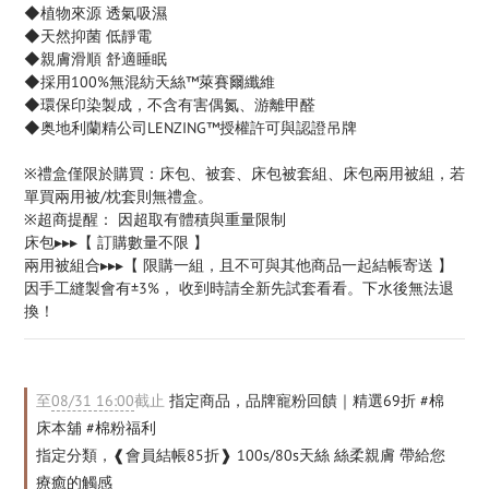
◆植物來源 透氣吸濕
◆天然抑菌 低靜電
◆親膚滑順 舒適睡眠
◆採用100%無混紡天絲™萊賽爾纖維
◆環保印染製成，不含有害偶氮、游離甲醛
◆奥地利蘭精公司LENZING™授權許可與認證吊牌
※禮盒僅限於購買：床包、被套、床包被套組、床包兩用被組，若
單買兩用被/枕套則無禮盒。
※超商提醒： 因超取有體積與重量限制
床包▸▸▸【 訂購數量不限 】
兩用被組合▸▸▸【 限購一組，且不可與其他商品一起結帳寄送 】
因手工縫製會有±3%， 收到時請全新先試套看看。下水後無法退
換！
至
08/31 16:00
截止
指定商品，品牌寵粉回饋｜精選69折 #棉
床本舖 #棉粉福利
指定分類，❰會員結帳85折❱ 100s/80s天絲 絲柔親膚 帶給您
療癒的觸感