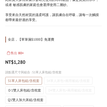
或者 敏感肌膚的家庭也會選擇使用二層紗。
享受來自天然材質的溫柔呵護，讓肌膚自在呼吸，讓每一次觸摸
都帶來最舒適的享受。
全店，【單筆滿$1000】免運費
售出
80+
NT$1,280
請點選尺寸與組合
: S1單人床包組/含枕套
S1單人床包組/含枕套
S4單人床包+兩用被組/含枕套
Ｄ1雙人床包組/含枕套
D4雙人床包+兩用被組/含枕套
Q1雙人加大床組/含枕套