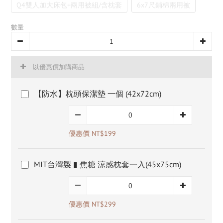
Q4雙人加大床包+兩用被組/含枕套
6x7尺鋪棉兩用被
數量
以優惠價加購商品
【防水】枕頭保潔墊 一個 (42x72cm)
優惠價 NT$199
MIT台灣製 ▮ 焦糖 涼感枕套一入(45x75cm)
優惠價 NT$299