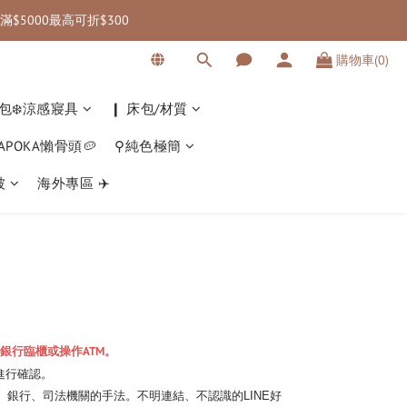
滿$5000最高可折$300
 海外滿三千免運｜
購物車(0)
 海外滿三千免運｜
包❄️涼感寢具
❙ 床包/材質
KAPOKA懶骨頭🥔
⚲純色極簡
被
海外專區 ✈️
銀行臨櫃或操作ATM。
進行確認。
、銀行、司法機關的手法。不明連結、不認識的LINE好