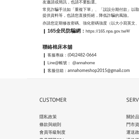
友邀請或簡訊，也請不要點選。
常見詐騙手法如「重複下單」、「誤設分期付款」以取
提供資料等，也請您直接拒絕，降低詐騙的風險。
亦請您定期修改密碼、強化密碼強度（以大小寫英文
165全民防騙網：
❙
https://165.npa.gov.tw/#/
聯絡棉床本舖
❙
客服專線：
(04)2482-0664
❙
Line@帳號： @annahome
❙
客服信箱：
annahomeshop2015@gmail.com
CUSTOMER
SERV
隱私政策
關於
條款與細則
門市
會員等級制度
運送