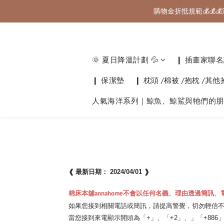
購物金折抵規範💰💰💰
🚚 國內滿千免
🚚 國內滿千免
🌞 夏日降溫計劃 💦
❙ 插畫家聯名計
❙ 保潔墊
❙ 枕頭 /棉被 /抱枕 /其
人氣海洋系列｜鯨魚、鯨鯊與牠們的朋
❰ 最新
日期： 2024/04/01
❱
棉床本舖annahome不會以任何名義、理由透過簡
如果您接到相關電話或簡訊，請提高警覺，切勿輕信
當您接到來電顯示開頭為「+」、「+2」、」「+88