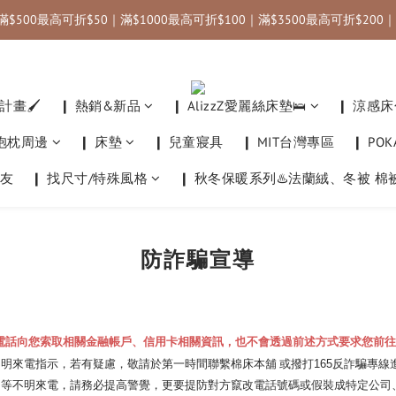
滿$500最高可折$50｜滿$1000最高可折$100｜滿$3500最高可折$200｜
運｜國內限定優惠碼：annahome (滿3000折$300) ＿＿＿＿＿＿＿｜✈️
運｜國內限定優惠碼：annahome (滿3000折$300) ＿＿＿＿＿＿＿｜✈️
畫🖌️
❙ 熱銷&新品
❙ AlizzZ愛麗絲床墊🛌
❙ 涼感床
他抱枕周邊
❙ 床墊
❙ 兒童寢具
❙ MIT台灣專區
❙ PO
友
❙ 找尺寸/特殊風格
❙ 秋冬保暖系列♨️法蘭絨、冬被 棉
防詐騙宣導
訊、電話向您索取相關金融帳戶、信用卡相關資訊，也不會透過前述方式要求您前往
不明來電指示，若有疑慮，敬請於第一時間聯繫
或撥打165反詐騙專線
棉床本舖
6」等不明來電，請務必提高警覺，更要提防對方竄改電話號碼或假裝成特定公司