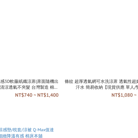
涼感3D軟藤紙纖涼蓆(蓆面隨機出
條紋 超厚透氣網可水洗涼蓆 透氣性超好 表面
清涼透氣不夾髮 台灣製造 棉床
汗水 簡易收納【
本舖
NT$740 ~ NT$1,400
NT$1,080 ~