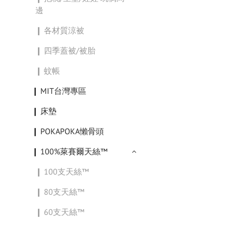
邊
❙ 各材質涼被
❙ 四季蓋被/被胎
❙ 蚊帳
❙ MIT台灣專區
❙ 床墊
❙ POKAPOKA懶骨頭
❙ 100%萊賽爾天絲™
❙ 100支天絲™
❙ 80支天絲™
❙ 60支天絲™