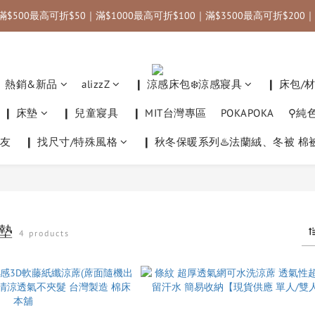
滿$500最高可折$50｜滿$1000最高可折$100｜滿$3500最高可折$200｜
運｜國內限定優惠碼：annahome (滿3000折$300) ＿＿＿＿＿＿＿｜✈️
運｜國內限定優惠碼：annahome (滿3000折$300) ＿＿＿＿＿＿＿｜✈️
❙ 熱銷&新品
alizzZ
❙ 涼感床包❄️涼感寢具
❙ 床包/
❙ 床墊
❙ 兒童寢具
❙ MIT台灣專區
POKAPOKA
⚲純
友
❙ 找尺寸/特殊風格
❙ 秋冬保暖系列♨️法蘭絨、冬被 棉
感墊
4 products