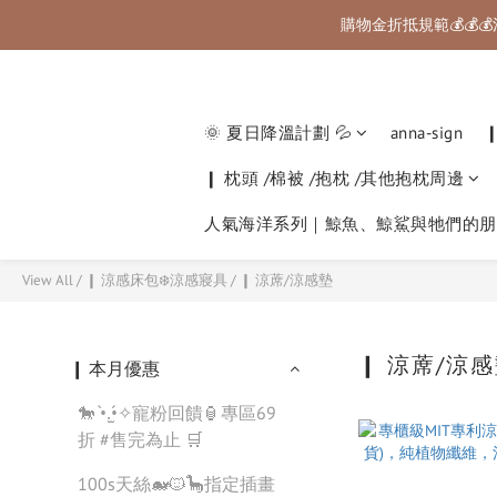
購物金折抵規範💰💰💰
🚚 國內滿千免
🚚 國內滿千免
🌞 夏日降溫計劃 💦
anna-sign
❙ 枕頭 /棉被 /抱枕 /其他抱枕周邊
人氣海洋系列｜鯨魚、鯨鯊與牠們的朋
View All
/
❙ 涼感床包❄️涼感寢具
/
❙ 涼蓆/涼感墊
❙ 涼蓆/涼
❙ 本月優惠
🐎 •̀.̫•́✧寵粉回饋🏮專區69
折 #售完為止 🛒
100s天絲🐋🐱🦕指定插畫