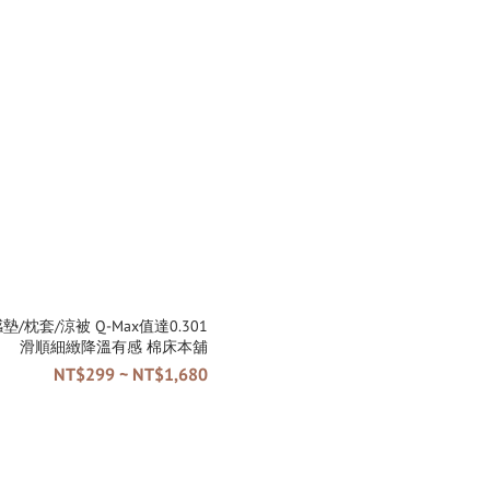
被 Q-Max值達0.301
滑順細緻降溫有感 棉床本舖
NT$299 ~ NT$1,680