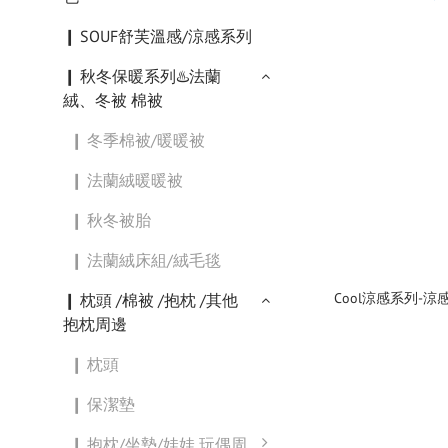
❙ SOUF舒芙溫感/涼感系列
❙ 秋冬保暖系列♨️法蘭
絨、冬被 棉被
❙ 冬季棉被/暖暖被
❙ 法蘭絨暖暖被
❙ 秋冬被胎
❙ 法蘭絨床組/絨毛毯
Cool涼感系列-涼感墊/枕套/涼
❙ 枕頭 /棉被 /抱枕 /其他
抱枕周邊
❙ 枕頭
❙ 保潔墊
❙ 抱枕/坐墊/娃娃 玩偶周