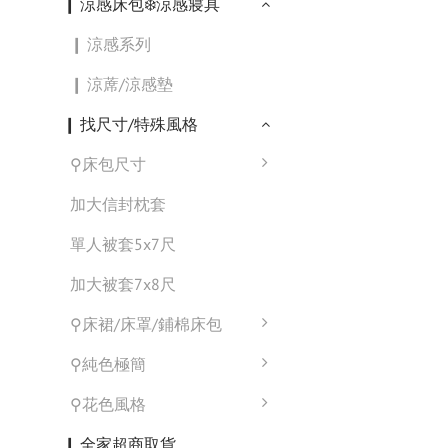
❙ 涼感床包❄️涼感寢具
❙ 涼感系列
❙ 涼蓆/涼感墊
❙ 找尺寸/特殊風格
⚲床包尺寸
加大信封枕套
單人被套5x7尺
加大被套7x8尺
⚲床裙/床罩/鋪棉床包
⚲純色極簡
⚲花色風格
❙ 全家超商取貨