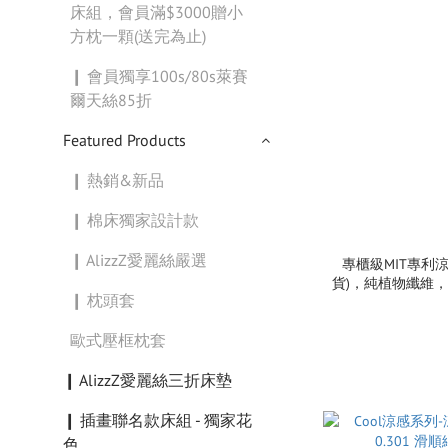
床組，會員滿$3000贈小
方枕一顆(送完為止)
❙ 會員獨享100s/80s萊賽
爾天絲85折
Featured Products
❙ 熱銷&新品
❙ 棉床獨家設計款
❙ AlizzZ愛麗絲嚴選
專櫃級MIT專利
貨)，純植物纖維，
❙ 枕頭套
歐式壓框枕套
❙ AlizzZ愛麗絲三折床墊
❙ 插畫聯名款床組 - 獨家花
色