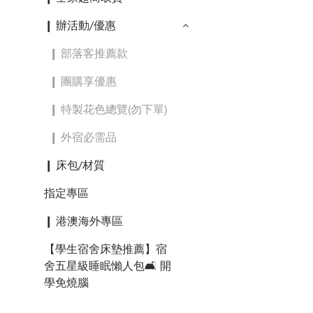
❙ 辦活動/優惠
❙ 部落客推薦款
❙ 團購享優惠
❙ 特製花色總覽(勿下單)
❙ 外宿必需品
❙ 床包/材質
指定專區
❙ 港澳海外專區
【學生宿舍床墊推薦】宿
舍五星級睡眠懶人包🛋️ 開
學免燒腦