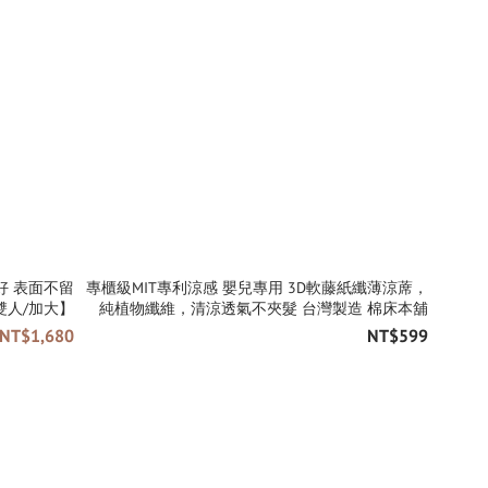
不留
專櫃級MIT專利涼感 嬰兒專用 3D軟藤紙纖薄涼蓆，
現貨供應 單人/雙人/加大】
純植物纖維，清涼透氣不夾髮 台灣製造 棉床本舖
 NT$1,680
NT$599