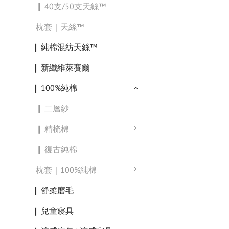
❙ 40支/50支天絲™
枕套｜天絲™
❙ 純棉混紡天絲™
❙ 新纖維萊賽爾
❙ 100%純棉
❙ 二層紗
❙ 精梳棉
❙ 復古純棉
枕套｜100%純棉
❙ 舒柔磨毛
❙ 兒童寢具