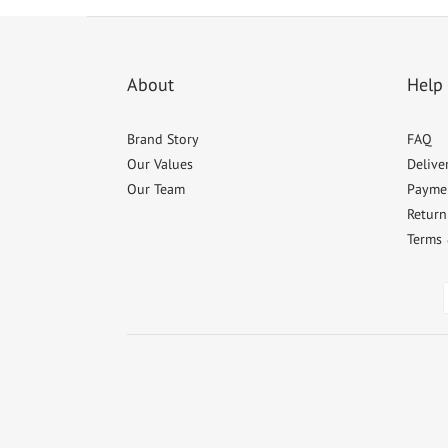
About
Help
Brand Story
FAQ
Our Values
Delive
Our Team
Payme
Return
Terms 