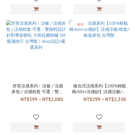
﹝歐規﹞
舒芙涼感系列﹝涼被 / 涼感
複合式涼感系列【100%精梳
床包 / 涼感枕套 可選﹞雙面
棉/60s+涼感紗】涼感涼被/枕
料設計 針對季節變化 大和抗
套/歐規床包 台灣製
NT$399 ~ NT$2,080
NT$299 ~ NT$2,330
菌防蟎 3M吸濕排汗 台灣製
｜AlizzZ設計嚴選系列