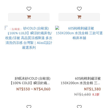
﹝台/歐規﹞
好眠冰紗iCOLD (台歐規)
60S純棉刺繡涼被
【100% COLD】瞬涼針織床
150X200cm 水洗全棉 三款
包/枕套/涼被 高品質涼感降
可選 棉床本舖
NT$550 ~ NT$4,060
NT$1,380
溫 多次清洗仍涼感 台灣製｜
NT$1,680
8.2折
AlizzZ設計嚴選系列