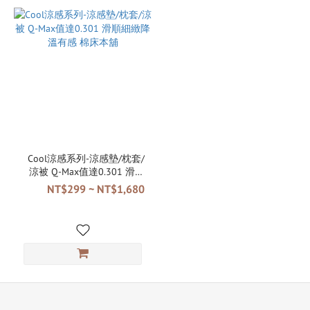
Cool涼感系列-涼感墊/枕套/
涼被 Q-Max值達0.301 滑順
細緻降溫有感 棉床本舖
NT$299 ~ NT$1,680