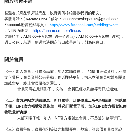
關於棉床本舖
精選各式高品質床組商品，以實惠價格給喜歡我們的朋友。
客服電話：(04)2482-0664 / 信箱： annahomeshop2015@gmail.com
Facebook臉書粉絲專頁：
https://www.facebook.com/beddingsweet
LINE官方帳號：
https://annaroom.com/lin
eus
客服時間：AM9:00~PM6:30 (週一至週五)，AM10:00~PM5:00 (週六)，
週日公休，若週一到週六遇國定假日或是連假，則為休息日。
關於會員
《一》加入會員：訂購商品前，加入本舖會員，且須提供正確資料，不需
支付費用；會員資料如有異動，務必即時更新，棉床本舖會員權益相關資
訊或變更、終止會員權益之通知，
會員同意在此情形下，視為 會員已經收到該等資訊或通知。
《二》
官方網站之消費訊息、新品預告、活動優惠….等相關資訊，均以電
子報、LINE官方帳號發送為主，務必訂閱電子報、加入LINE官方帳號以便
，
收取最新資訊
未訂閱電子報、加入LINE官方帳號之會員，不另通知該等資訊。
《三》會員等級：會員個別等級之相關優惠、規範，請參照會員頁面說