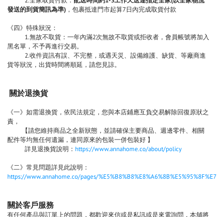
2.全家取貨付款：
配送時間約1-3工作天送達指定全家(以全家物流
發送的到貨簡訊為準)
，包裹抵達門市起算7日內完成取貨付款
《四》特殊狀況：
1.無故不取貨：一年內滿2次無故不取貨或拒收者，會員帳號將加入
黑名單，不予再進行交易。
2.收件資訊有誤、不完整，或遇天災、設備維護、缺貨、等廠商進
貨等狀況，出貨時間將順延，請您見諒。
關於退換貨
《一》如需退換貨，依民法規定，您與本店鋪應互負交易解除回復原狀之
責，
【請您維持商品之全新狀態，並請確保主要商品、週邊零件、相關
配件等均無任何遺漏，連同原來的包裝一併包裝好 】
詳見退換貨說明：
https://www.annahome.co/about/policy
《二》常見問題詳見此說明：
https://www.annahome.co/pages/%E5%B8%B8%E8%A6%8B%E5%95%8F
關於客戶服務
有任何產品與訂單上的問題，都歡迎來信或是私訊或是來電詢問，本舖將