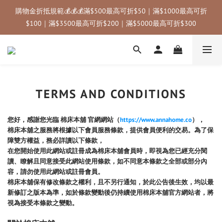
🚚 國內滿千免運｜國內限定優惠碼：annahome (滿3000折$300) 
購物金折抵規範💰💰💰滿$500最高可折$50｜滿$1000最高可折
＿＿＿＿＿＿＿｜✈️ 海外滿三千免運｜
$100｜滿$3500最高可折$200｜滿$5000最高可折$300
🚚 國內滿千免運｜國內限定優惠碼：annahome (滿3000折$300) 
＿＿＿＿＿＿＿｜✈️ 海外滿三千免運｜
TERMS AND CONDITIONS
您好，感謝您光臨 棉床本舖 官網網站（
https://www.annahome.co
），
棉床本舖之服務將根據以下會員服務條款，提供會員便利的交易。為了保
障雙方權益，務必詳讀以下條款，
在您開始使用此網站或註冊成為棉床本舖會員時，即視為您已經充分閱
讀、瞭解且同意接受此網站使用條款，如不同意本條款之全部或部分內
容，請勿使用此網站或註冊會員。
棉床本舖保有修改條款之權利，且不另行通知，於此公告後生效，均以最
新修訂之版本為準，如於條款變動後仍持續使用棉床本舖官方網站者，將
視為接受本條款之變動。