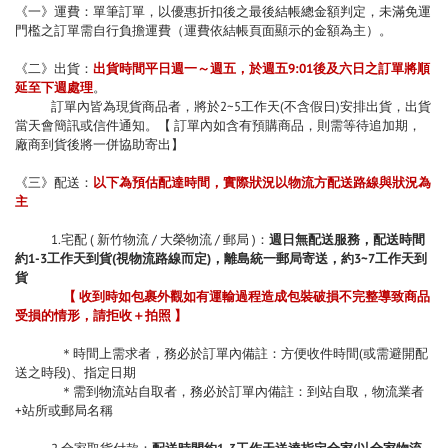
《一》運費：單筆訂單，以優惠折扣後之最後結帳總金額判定，未滿免運
門檻之訂單需自行負擔運費（
運費
依結帳頁面顯示的金額為主）。
《二》出貨：
出貨時間平日週一～週五，於週五9:01後及六日之訂單將順
延至下週處理
。
訂單內皆為現貨商品者，將於2~5工作天(不含假日)安排出貨，出貨
當天會簡訊或信件通知。【 訂單內如含有預購商品，則需等待追加期，
廠商到貨後將一併協助寄出】
《三》配送：
以下為預估配達時間，實際狀況以物流方配送路線與狀況為
主
1.宅配 ( 新竹物流 / 大榮物流 / 郵局 )：
週日無配送服務，配送時間
約1-3工作天到貨(視物流路線而定)，離島統一郵局寄送，約3~7工作天到
貨
【 收到時如包裹外觀如有運輸過程造成包裝破損不完整導致商品
受損的情形，請拒收＋拍照 】
＊時間上需求者，務必於訂單內備註：方便收件時間(或需避開配
送之時段)、指定日期
＊需到物流站自取者，務必於訂單內備註：到站自取，物流業者
+站所或郵局名稱