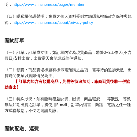
明：
https://www.annahome.co/pages/member
《四》隱私權保護聲明：會員之個人資料受到本舖隱私權條款之保護與規
範：
https://www.annahome.co/about/privacy-policy
關於訂單
《一》訂單：訂單成立後，如訂單內皆為現貨商品，將於2~5工作天(不含
假日)安排出貨，出貨當天會簡訊或信件通知。
《二》預購：商品賣場標題有標示需預購之品項、需等待的追加天數，出
貨時間仍須以實際情況為主。
【 訂單內如含有預購商品，則需等待追加期，廠商到貨後將一併協
助寄出】
《三》特殊狀況：如有臨時盤差缺貨、斷貨、商品瑕疵......等狀況，導致
無法如期出貨之訂單，將使用E-mail、訂單內留言、簡訊、電話之任一種
方式聯繫您，不便之處請見諒。
關於配送、運費