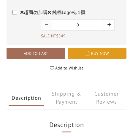
❌超商勿加購❌ 純棉Logo枕 1顆
SALE NT$549
ADD TO CART
BUY NOW
Add to Wishlist
Shipping &
Customer
Description
Payment
Reviews
Description