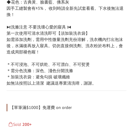
◆花色：古典黃、臉書藍、佛系灰
因手工縫製會有±3%， 收到時請全新先試套看看。下水後無法退
換！
⧑洗滌注意 不要洗壞心愛的寢具 ⧒
第一次使用可清水清洗即可【須加裝洗衣袋】
如需添加洗劑，需用中性微量洗劑充份溶解，洗衣機內打出泡沫
後，水滿後再放入寢具。切勿直接倒洗劑、洗衣粉於布料上，會
造成局部褪色喔！
＊不可浸泡、不可烘乾、不可漂白、不可熨燙
＊需分色洗滌：深色、淺色分開洗滌
＊加裝洗衣袋：避免勾損 破壞纖維
如無法按照以上清潔  建議送專業清洗唷，謝謝。
【單筆滿$1000】免運費 on order
Sold
200+