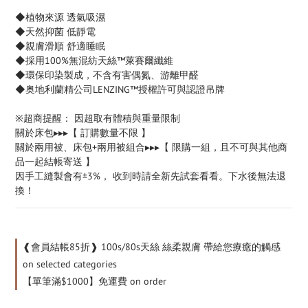
◆植物來源 透氣吸濕
◆天然抑菌 低靜電
◆親膚滑順 舒適睡眠
◆採用100%無混紡天絲™萊賽爾纖維
◆環保印染製成，不含有害偶氮、游離甲醛
◆奥地利蘭精公司LENZING™授權許可與認證吊牌
※超商提醒： 因超取有體積與重量限制
關於床包▸▸▸【 訂購數量不限 】
關於兩用被、床包+兩用被組合▸▸▸【 限購一組，且不可與其他商
品一起結帳寄送 】
因手工縫製會有±3%， 收到時請全新先試套看看。下水後無法退
換！
❰會員結帳85折❱ 100s/80s天絲 絲柔親膚 帶給您療癒的觸感
on selected categories
【單筆滿$1000】免運費 on order