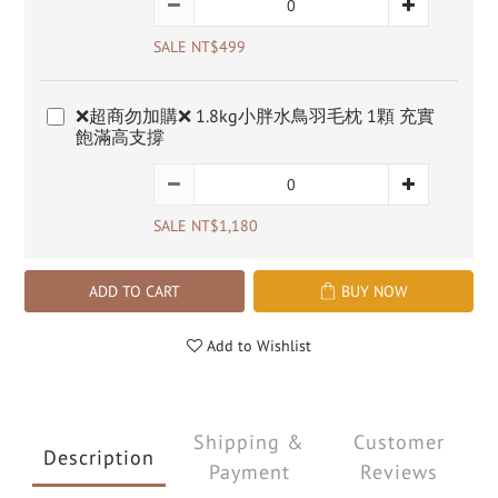
SALE NT$499
❌超商勿加購❌ 1.8kg小胖水鳥羽毛枕 1顆 充實
飽滿高支撐
SALE NT$1,180
ADD TO CART
BUY NOW
Add to Wishlist
Shipping &
Customer
Description
Payment
Reviews