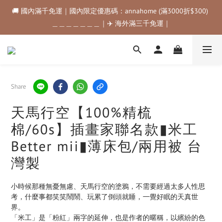
🚚 國內滿千免運｜國內限定優惠碼：annahome (滿3000折$300) 
🚚 國內滿千免運｜國內限定優惠碼：annahome (滿3000折$300) 
＿＿＿＿＿＿＿｜✈️ 海外滿三千免運｜
＿＿＿＿＿＿＿｜✈️ 海外滿三千免運｜
購物金折抵規範💰💰💰滿$500最高可折$50｜滿$1000最高可折
$100｜滿$3500最高可折$200｜滿$5000最高可折$300
🚚 國內滿千免運｜國內限定優惠碼：annahome (滿3000折$300) 
Share
＿＿＿＿＿＿＿｜✈️ 海外滿三千免運｜
天馬行空【100%精梳
棉/60s】插畫家聯名款▮米工
Better mii▮薄床包/兩用被 台
灣製
小時候那種無憂無慮、天馬行空的塗鴉，不需要經過太多人性思
考，什麼事都笑笑鬧鬧、玩累了倒頭就睡，一覺好眠的天真世
界。
「米工」是「粉紅」兩字的延伸，也是作者的暱稱，以繽紛的色