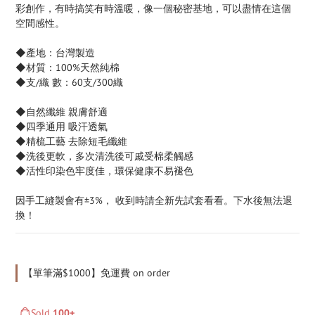
彩創作，有時搞笑有時溫暖，像一個秘密基地，可以盡情在這個
空間感性。
◆產地：台灣製造
◆材質：100%天然純棉
◆支/織 數：60支/300織
◆自然纖維 親膚舒適 
◆四季通用 吸汗透氣 
◆精梳工藝 去除短毛纖維
◆洗後更軟，多次清洗後可戚受棉柔觸感
◆活性印染色牢度佳，環保健康不易褪色
因手工縫製會有±3%， 收到時請全新先試套看看。下水後無法退
換！
【單筆滿$1000】免運費 on order
Sold
100+