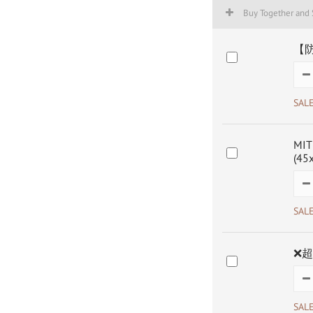
Buy Together and
【防
SAL
MI
(45
SAL
❌超
SAL