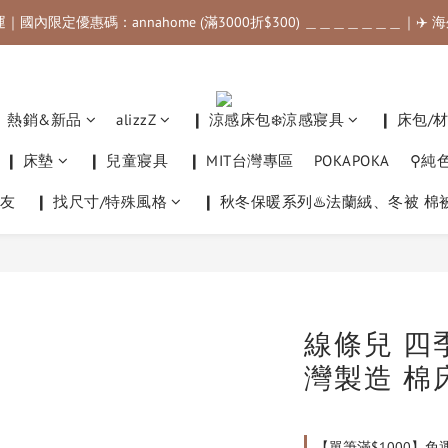
運｜國內限定優惠碼：annahome (滿3000折$300) ＿＿＿＿＿＿＿｜✈️
運｜國內限定優惠碼：annahome (滿3000折$300) ＿＿＿＿＿＿＿｜✈️
滿$500最高可折$50｜滿$1000最高可折$100｜滿$3500最高可折$200｜
運｜國內限定優惠碼：annahome (滿3000折$300) ＿＿＿＿＿＿＿｜✈️
❙ 熱銷&新品
alizzZ
❙ 涼感床包❄️涼感寢具
❙ 床包/
❙ 床墊
❙ 兒童寢具
❙ MIT台灣專區
POKAPOKA
⚲純
友
❙ 找尺寸/特殊風格
❙ 秋冬保暖系列♨️法蘭絨、冬被 棉
線條兒 四
灣製造 棉
【單筆滿$1000】免運費 