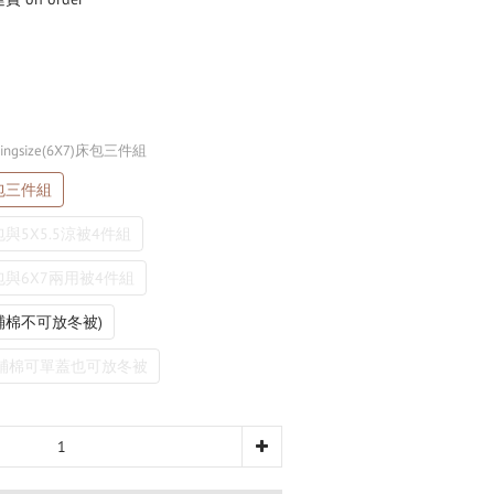
]Kingsize(6X7)床包三件組
)床包三件組
7)床包與5X5.5涼被4件組
7)床包與6X7兩用被4件組
有鋪棉不可放冬被)
有鋪棉可單蓋也可放冬被