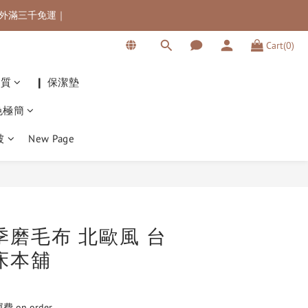
 海外滿三千免運｜
 海外滿三千免運｜
Cart(0)
滿$5000最高可折$300
 海外滿三千免運｜
材質
❙ 保潔墊
色極簡
被
New Page
BUY NOW
季磨毛布 北歐風 台
床本舖
on order