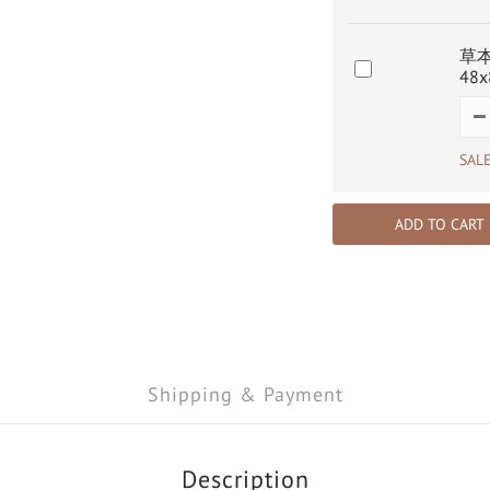
草本
48
SAL
ADD TO CART
Shipping & Payment
Description