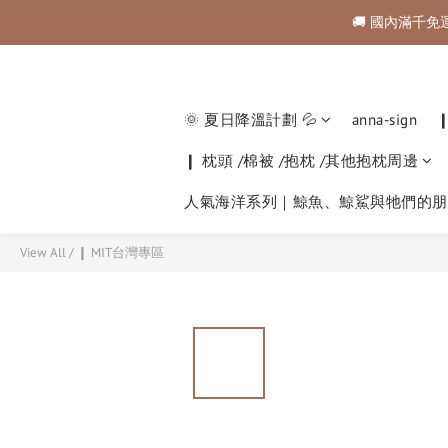
🚚 國內滿千免
🚚 國內滿千免
購物金折抵規範💰💰💰
🚚 國內滿千免
🌞 夏日降溫計劃 💦
anna-sign
❙ 枕頭 /棉被 /抱枕 /其他抱枕周邊
人氣海洋系列｜鯨魚、鯨鯊與牠們的朋
View All
/
❙ MIT台灣專區