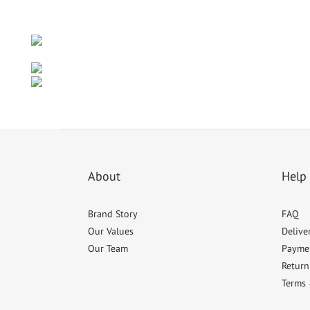
About
Help
Brand Story
FAQ
Our Values
Delive
Our Team
Payme
Return
Terms 