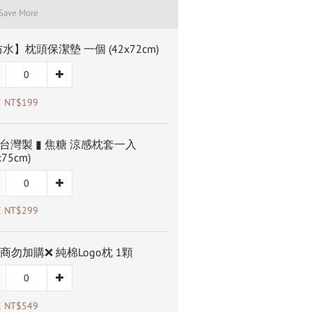
 Save More
水】枕頭保潔墊 一個 (42x72cm)
E NT$199
T台灣製 ▮ 焦糖 涼感枕套一入
x75cm)
E NT$299
商勿加購❌ 純棉Logo枕 1顆
E NT$549